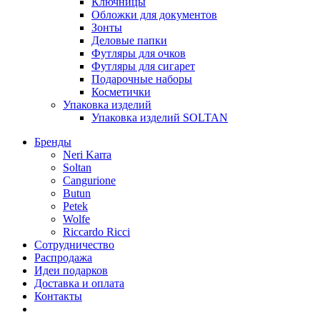
Ключницы
Обложки для документов
Зонты
Деловые папки
Футляры для очков
Футляры для сигарет
Подарочные наборы
Косметички
Упаковка изделий
Упаковка изделий SOLTAN
Бренды
Neri Karra
Soltan
Cangurione
Butun
Petek
Wolfe
Riccardo Ricci
Сотрудничество
Распродажа
Идеи подарков
Доставка и оплата
Контакты