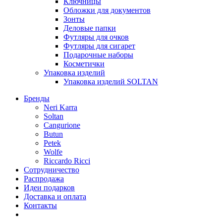
Ключницы
Обложки для документов
Зонты
Деловые папки
Футляры для очков
Футляры для сигарет
Подарочные наборы
Косметички
Упаковка изделий
Упаковка изделий SOLTAN
Бренды
Neri Karra
Soltan
Cangurione
Butun
Petek
Wolfe
Riccardo Ricci
Сотрудничество
Распродажа
Идеи подарков
Доставка и оплата
Контакты