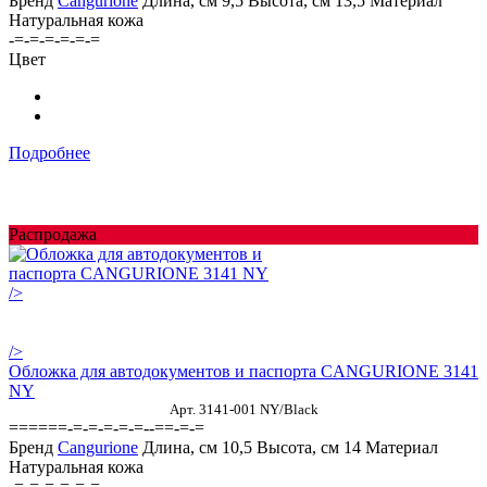
Бренд
Cangurione
Длина, см
9,5
Высота, см
13,5
Материал
Натуральная кожа
-=-=-=-=-=-=
Цвет
Подробнее
Распродажа
/>
/>
Обложка для автодокументов и паспорта CANGURIONE 3141
NY
Арт. 3141-001 NY/Black
======-=-=-=-=-=--==-=-=
Бренд
Cangurione
Длина, см
10,5
Высота, см
14
Материал
Натуральная кожа
-=-=-=-=-=-=