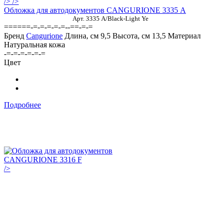
/>
/>
Обложка для автодокументов CANGURIONE 3335 А
Арт. 3335 A/Black-Light Ye
======-=-=-=-=-=--==-=-=
Бренд
Cangurione
Длина, см
9,5
Высота, см
13,5
Материал
Натуральная кожа
-=-=-=-=-=-=
Цвет
Подробнее
/>