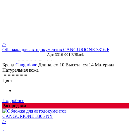
/>
Обложка для автодокументов CANGURIONE 3316 F
Арт. 3316-001 F/Black
======-=-=-=-=-=--==-=-=
Бренд
Cangurione
Длина, см
10
Высота, см
14
Материал
Натуральная кожа
-=-=-=-=-=-=
Цвет
Подробнее
Распродажа
/>