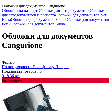
-
Обложки для документов Cangurione
Обложки на паспорт
Обложки для автодокументов
Обложки
для автодокументов и паспорта
Обложки для документов Neri
Karra
Обложки для документов Soltan
Обложки для документов
Petek
Обложки для документов Butun
Обложки для документов
Cangurione
Фильтр
По популярности
По алфавиту
По цене
Показывать товаров по:
9
18
36
все
Распродажа