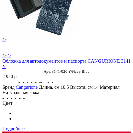
/>
/>
/>
Обложка для автодокументов и паспорта CANGURIONE 3141
Y
Арт. 3141-020 Y/Navy Blue
2 920
p
======-=-=-=-=-=--==-=-=
Бренд
Cangurione
Длина, см
10,5
Высота, см
14
Материал
Натуральная кожа
-=-=-=-=-=-=
Цвет
Подробнее