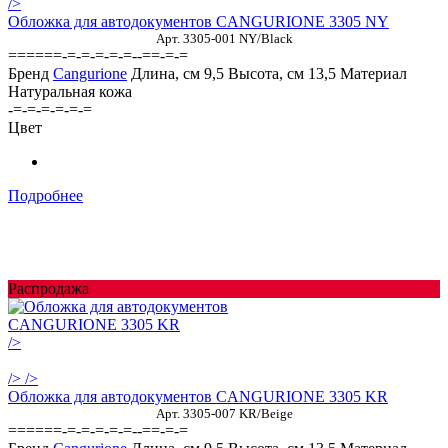
/>
Обложка для автодокументов CANGURIONE 3305 NY
Арт. 3305-001 NY/Black
======-=-=-=-=-=--==-=-=
Бренд
Cangurione
Длина, см
9,5
Высота, см
13,5
Материал
Натуральная кожа
-=-=-=-=-=-=
Цвет
Подробнее
Распродажа
/>
/>
/>
Обложка для автодокументов CANGURIONE 3305 KR
Арт. 3305-007 KR/Beige
======-=-=-=-=-=--==-=-=