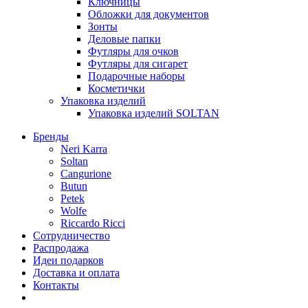
Ключницы
Обложки для документов
Зонты
Деловые папки
Футляры для очков
Футляры для сигарет
Подарочные наборы
Косметички
Упаковка изделий
Упаковка изделий SOLTAN
Бренды
Neri Karra
Soltan
Cangurione
Butun
Petek
Wolfe
Riccardo Ricci
Сотрудничество
Распродажа
Идеи подарков
Доставка и оплата
Контакты