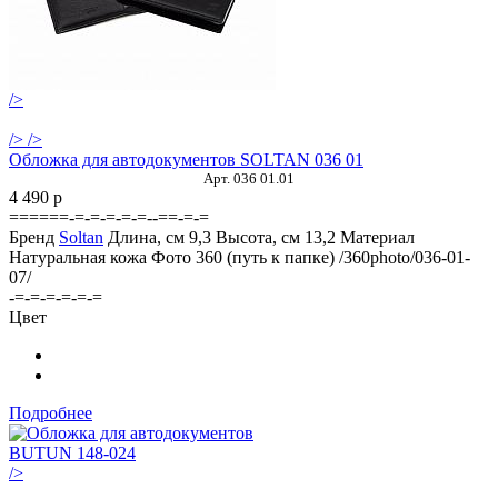
/>
/>
/>
Обложка для автодокументов SOLTAN 036 01
Арт. 036 01.01
4 490
p
======-=-=-=-=-=--==-=-=
Бренд
Soltan
Длина, см
9,3
Высота, см
13,2
Материал
Натуральная кожа
Фото 360 (путь к папке)
/360photo/036-01-
07/
-=-=-=-=-=-=
Цвет
Подробнее
/>