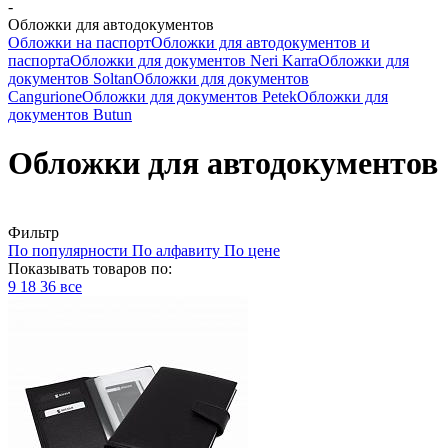
-
Обложки для автодокументов
Обложки на паспорт
Обложки для автодокументов и
паспорта
Обложки для документов Neri Karra
Обложки для
документов Soltan
Обложки для документов
Cangurione
Обложки для документов Petek
Обложки для
документов Butun
Обложки для автодокументов
Фильтр
По популярности
По алфавиту
По цене
Показывать товаров по:
9
18
36
все