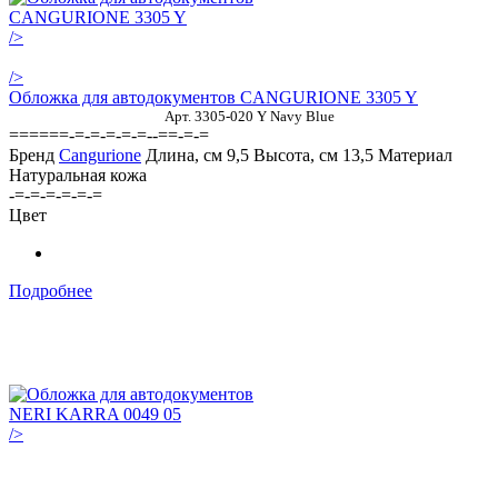
/>
/>
Обложка для автодокументов CANGURIONE 3305 Y
Арт. 3305-020 Y Navy Blue
======-=-=-=-=-=--==-=-=
Бренд
Cangurione
Длина, см
9,5
Высота, см
13,5
Материал
Натуральная кожа
-=-=-=-=-=-=
Цвет
Подробнее
/>