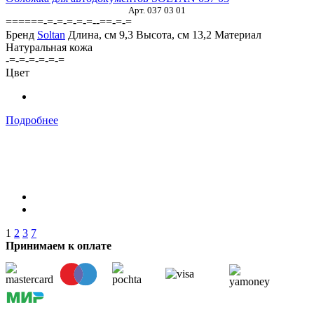
Арт. 037 03 01
======-=-=-=-=-=--==-=-=
Бренд
Soltan
Длина, см
9,3
Высота, см
13,2
Материал
Натуральная кожа
-=-=-=-=-=-=
Цвет
Подробнее
1
2
3
7
Принимаем к оплате