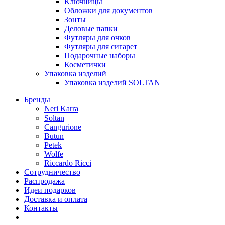
Ключницы
Обложки для документов
Зонты
Деловые папки
Футляры для очков
Футляры для сигарет
Подарочные наборы
Косметички
Упаковка изделий
Упаковка изделий SOLTAN
Бренды
Neri Karra
Soltan
Cangurione
Butun
Petek
Wolfe
Riccardo Ricci
Сотрудничество
Распродажа
Идеи подарков
Доставка и оплата
Контакты