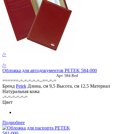
/>
/>
Обложка для автодокументов PETEK 584-000
Арт. 584 Red
======-=-=-=-=-=--==-=-=
Бренд
Petek
Длина, см
9,5
Высота, см
12,5
Материал
Натуральная кожа
-=-=-=-=-=-=
Цвет
Подробнее