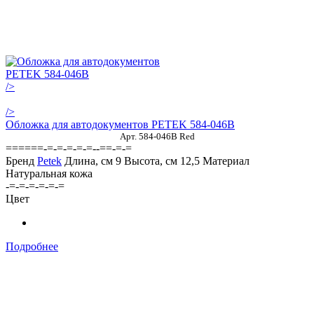
/>
/>
Обложка для автодокументов PETEK 584-046B
Арт. 584-046В Red
======-=-=-=-=-=--==-=-=
Бренд
Petek
Длина, см
9
Высота, см
12,5
Материал
Натуральная кожа
-=-=-=-=-=-=
Цвет
Подробнее