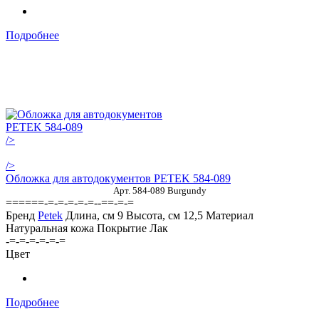
Подробнее
/>
/>
Обложка для автодокументов PETEK 584-089
Арт. 584-089 Burgundy
======-=-=-=-=-=--==-=-=
Бренд
Petek
Длина, см
9
Высота, см
12,5
Материал
Натуральная кожа
Покрытие
Лак
-=-=-=-=-=-=
Цвет
Подробнее