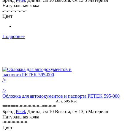
Бренд
Petek
Длина, см
10
Высота, см
13,5
Материал
Натуральная кожа
-=-=-=-=-=-=
Цвет
Подробнее
/>
/>
Обложка для автодокументов и паспорта PETEK 595-000
Арт. 595 Red
======-=-=-=-=-=--==-=-=
Бренд
Petek
Длина, см
10
Высота, см
13,5
Материал
Натуральная кожа
-=-=-=-=-=-=
Цвет