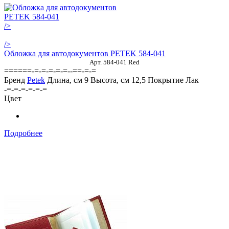
/>
/>
Обложка для автодокументов PETEK 584-041
Арт. 584-041 Red
======-=-=-=-=-=--==-=-=
Бренд
Petek
Длина, см
9
Высота, см
12,5
Покрытие
Лак
-=-=-=-=-=-=
Цвет
Подробнее