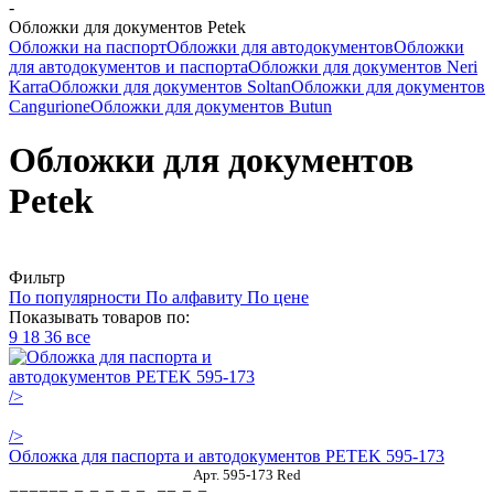
-
Обложки для документов Petek
Обложки на паспорт
Обложки для автодокументов
Обложки
для автодокументов и паспорта
Обложки для документов Neri
Karra
Обложки для документов Soltan
Обложки для документов
Cangurione
Обложки для документов Butun
Обложки для документов
Petek
Фильтр
По популярности
По алфавиту
По цене
Показывать товаров по:
9
18
36
все
/>
/>
Обложка для паспорта и автодокументов PETEK 595-173
Арт. 595-173 Red
======-=-=-=-=-=--==-=-=