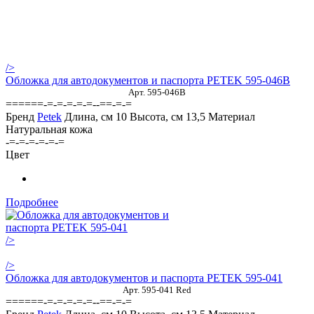
/>
Обложка для автодокументов и паспорта PETEK 595-046B
Арт. 595-046B
======-=-=-=-=-=--==-=-=
Бренд
Petek
Длина, см
10
Высота, см
13,5
Материал
Натуральная кожа
-=-=-=-=-=-=
Цвет
Подробнее
/>
/>
Обложка для автодокументов и паспорта PETEK 595-041
Арт. 595-041 Red
======-=-=-=-=-=--==-=-=