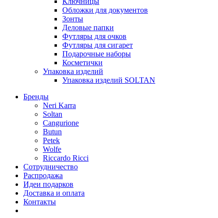
Ключницы
Обложки для документов
Зонты
Деловые папки
Футляры для очков
Футляры для сигарет
Подарочные наборы
Косметички
Упаковка изделий
Упаковка изделий SOLTAN
Бренды
Neri Karra
Soltan
Cangurione
Butun
Petek
Wolfe
Riccardo Ricci
Сотрудничество
Распродажа
Идеи подарков
Доставка и оплата
Контакты