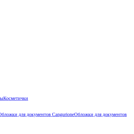
ры
Косметички
Обложки для документов Cangurione
Обложки для документов