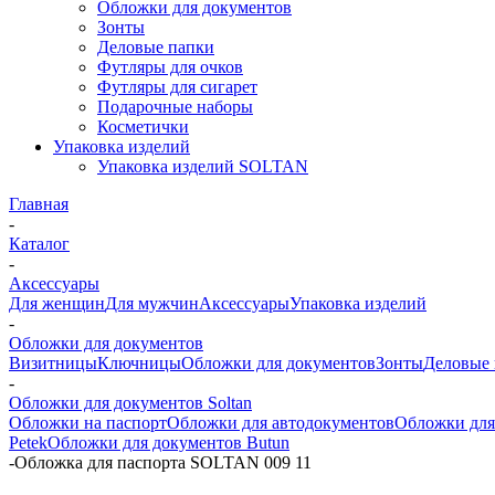
Обложки для документов
Зонты
Деловые папки
Футляры для очков
Футляры для сигарет
Подарочные наборы
Косметички
Упаковка изделий
Упаковка изделий SOLTAN
Главная
-
Каталог
-
Аксессуары
Для женщин
Для мужчин
Аксессуары
Упаковка изделий
-
Обложки для документов
Визитницы
Ключницы
Обложки для документов
Зонты
Деловые
-
Обложки для документов Soltan
Обложки на паспорт
Обложки для автодокументов
Обложки для
Petek
Обложки для документов Butun
-
Обложка для паспорта SOLTAN 009 11