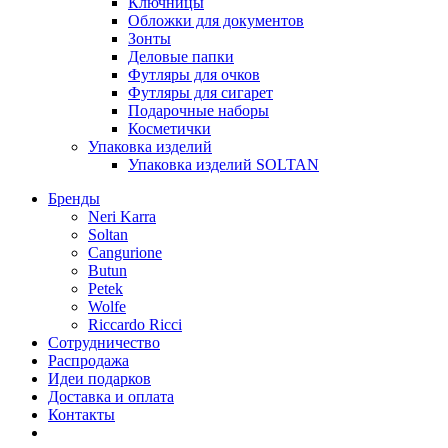
Ключницы
Обложки для документов
Зонты
Деловые папки
Футляры для очков
Футляры для сигарет
Подарочные наборы
Косметички
Упаковка изделий
Упаковка изделий SOLTAN
Бренды
Neri Karra
Soltan
Cangurione
Butun
Petek
Wolfe
Riccardo Ricci
Сотрудничество
Распродажа
Идеи подарков
Доставка и оплата
Контакты