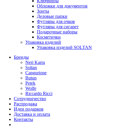
Ключницы
Обложки для документов
Зонты
Деловые папки
Футляры для очков
Футляры для сигарет
Подарочные наборы
Косметички
Упаковка изделий
Упаковка изделий SOLTAN
Бренды
Neri Karra
Soltan
Cangurione
Butun
Petek
Wolfe
Riccardo Ricci
Сотрудничество
Распродажа
Идеи подарков
Доставка и оплата
Контакты