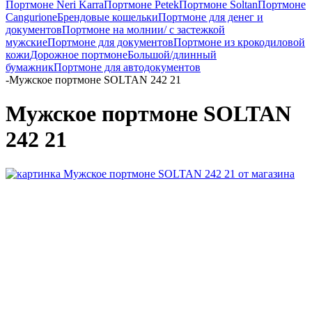
Портмоне Neri Karra
Портмоне Petek
Портмоне Soltan
Портмоне
Cangurione
Брендовые кошельки
Портмоне для денег и
документов
Портмоне на молнии/ с застежкой
мужские
Портмоне для документов
Портмоне из крокодиловой
кожи
Дорожное портмоне
Большой/длинный
бумажник
Портмоне для автодокументов
-
Мужское портмоне SOLTAN 242 21
Мужское портмоне SOLTAN
242 21