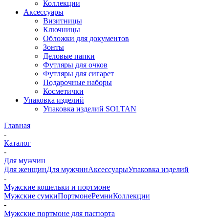
Коллекции
Аксессуары
Визитницы
Ключницы
Обложки для документов
Зонты
Деловые папки
Футляры для очков
Футляры для сигарет
Подарочные наборы
Косметички
Упаковка изделий
Упаковка изделий SOLTAN
Главная
-
Каталог
-
Для мужчин
Для женщин
Для мужчин
Аксессуары
Упаковка изделий
-
Мужские кошельки и портмоне
Мужские сумки
Портмоне
Ремни
Коллекции
-
Мужские портмоне для паспорта