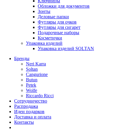
Ключницы
Обложки для документов
Зонты
Деловые папки
Футляры для очков
Футляры для сигарет
Подарочные наборы
Косметички
Упаковка изделий
Упаковка изделий SOLTAN
Бренды
Neri Karra
Soltan
Cangurione
Butun
Petek
Wolfe
Riccardo Ricci
Сотрудничество
Распродажа
Идеи подарков
Доставка и оплата
Контакты