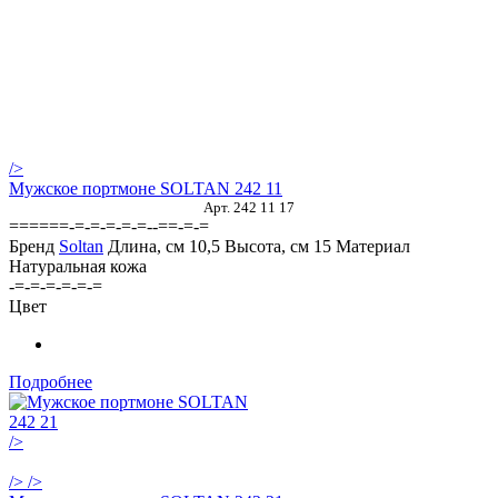
/>
Мужское портмоне SOLTAN 242 11
Арт. 242 11 17
======-=-=-=-=-=--==-=-=
Бренд
Soltan
Длина, см
10,5
Высота, см
15
Материал
Натуральная кожа
-=-=-=-=-=-=
Цвет
Подробнее
/>
/>
/>