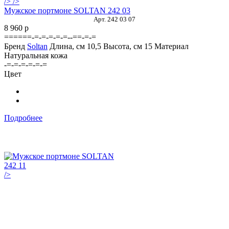
/>
/>
Мужское портмоне SOLTAN 242 03
Арт. 242 03 07
8 960
p
======-=-=-=-=-=--==-=-=
Бренд
Soltan
Длина, см
10,5
Высота, см
15
Материал
Натуральная кожа
-=-=-=-=-=-=
Цвет
Подробнее
/>