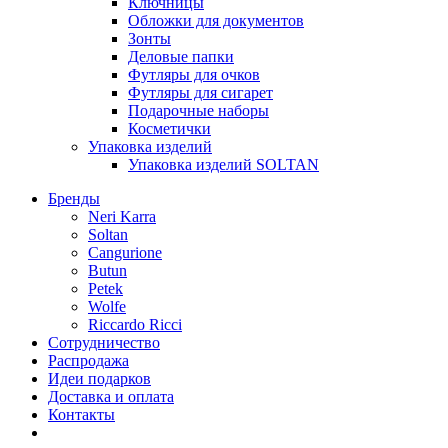
Ключницы
Обложки для документов
Зонты
Деловые папки
Футляры для очков
Футляры для сигарет
Подарочные наборы
Косметички
Упаковка изделий
Упаковка изделий SOLTAN
Бренды
Neri Karra
Soltan
Cangurione
Butun
Petek
Wolfe
Riccardo Ricci
Сотрудничество
Распродажа
Идеи подарков
Доставка и оплата
Контакты