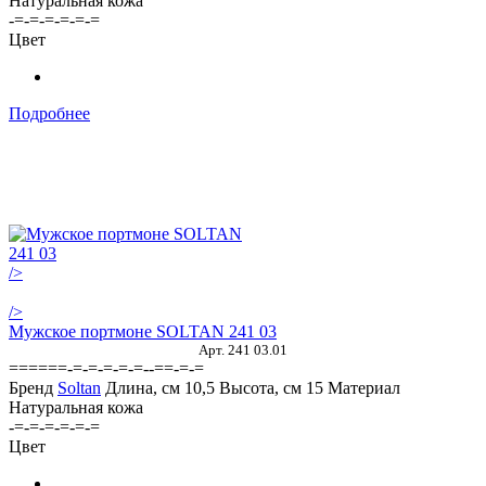
Натуральная кожа
-=-=-=-=-=-=
Цвет
Подробнее
/>
/>
Мужское портмоне SOLTAN 241 03
Арт. 241 03.01
======-=-=-=-=-=--==-=-=
Бренд
Soltan
Длина, см
10,5
Высота, см
15
Материал
Натуральная кожа
-=-=-=-=-=-=
Цвет