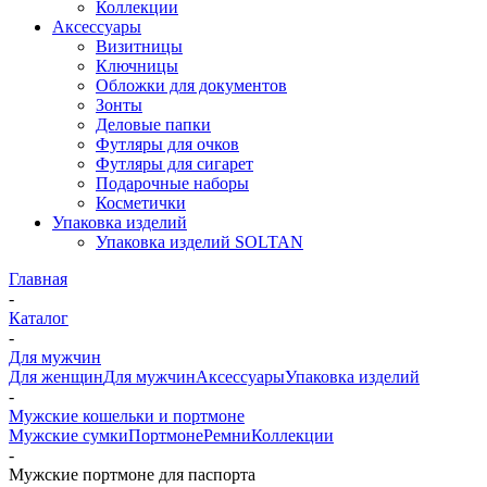
Коллекции
Аксессуары
Визитницы
Ключницы
Обложки для документов
Зонты
Деловые папки
Футляры для очков
Футляры для сигарет
Подарочные наборы
Косметички
Упаковка изделий
Упаковка изделий SOLTAN
Главная
-
Каталог
-
Для мужчин
Для женщин
Для мужчин
Аксессуары
Упаковка изделий
-
Мужские кошельки и портмоне
Мужские сумки
Портмоне
Ремни
Коллекции
-
Мужские портмоне для паспорта