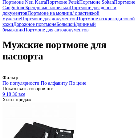
Портмоне Neri Karra
Портмоне Petek
Портмоне Soltan
Портмоне
Cangurione
Брендовые кошельки
Портмоне для денег и
документов
Портмоне на молнии/ с застежкой
мужские
Портмоне для документов
Портмоне из крокодиловой
кожи
Дорожное портмоне
Большой/длинный
бумажник
Портмоне для автодокументов
Мужские портмоне для
паспорта
Фильтр
По популярности
По алфавиту
По цене
Показывать товаров по:
9
18
36
все
Хиты продаж