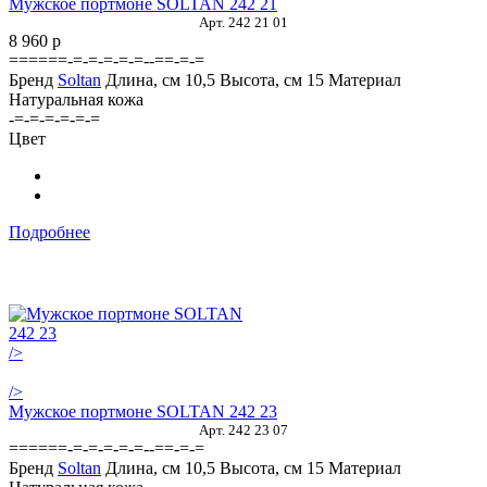
Мужское портмоне SOLTAN 242 21
Арт. 242 21 01
8 960
p
======-=-=-=-=-=--==-=-=
Бренд
Soltan
Длина, см
10,5
Высота, см
15
Материал
Натуральная кожа
-=-=-=-=-=-=
Цвет
Подробнее
/>
/>
Мужское портмоне SOLTAN 242 23
Арт. 242 23 07
======-=-=-=-=-=--==-=-=
Бренд
Soltan
Длина, см
10,5
Высота, см
15
Материал