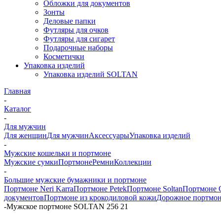
Обложки для документов
Зонты
Деловые папки
Футляры для очков
Футляры для сигарет
Подарочные наборы
Косметички
Упаковка изделий
Упаковка изделий SOLTAN
Главная
-
Каталог
-
Для мужчин
Для женщин
Для мужчин
Аксессуары
Упаковка изделий
-
Мужские кошельки и портмоне
Мужские сумки
Портмоне
Ремни
Коллекции
-
Большие мужские бумажники и портмоне
Портмоне Neri Karra
Портмоне Petek
Портмоне Soltan
Портмоне C
документов
Портмоне из крокодиловой кожи
Дорожное портмо
-
Мужское портмоне SOLTAN 256 21