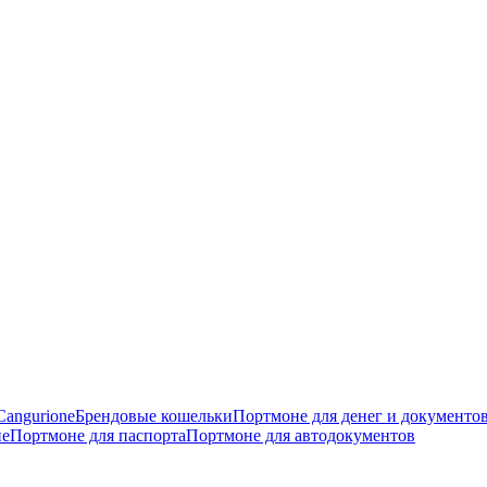
angurione
Брендовые кошельки
Портмоне для денег и документо
не
Портмоне для паспорта
Портмоне для автодокументов