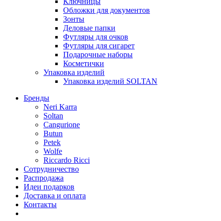
Ключницы
Обложки для документов
Зонты
Деловые папки
Футляры для очков
Футляры для сигарет
Подарочные наборы
Косметички
Упаковка изделий
Упаковка изделий SOLTAN
Бренды
Neri Karra
Soltan
Cangurione
Butun
Petek
Wolfe
Riccardo Ricci
Сотрудничество
Распродажа
Идеи подарков
Доставка и оплата
Контакты