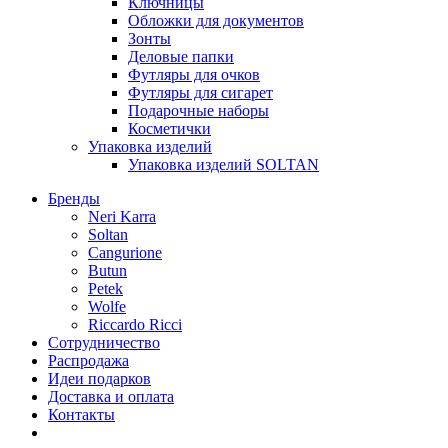
Ключницы
Обложки для документов
Зонты
Деловые папки
Футляры для очков
Футляры для сигарет
Подарочные наборы
Косметички
Упаковка изделий
Упаковка изделий SOLTAN
Бренды
Neri Karra
Soltan
Cangurione
Butun
Petek
Wolfe
Riccardo Ricci
Сотрудничество
Распродажа
Идеи подарков
Доставка и оплата
Контакты