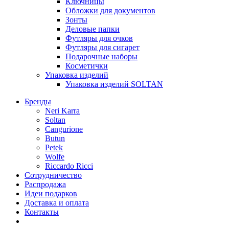
Ключницы
Обложки для документов
Зонты
Деловые папки
Футляры для очков
Футляры для сигарет
Подарочные наборы
Косметички
Упаковка изделий
Упаковка изделий SOLTAN
Бренды
Neri Karra
Soltan
Cangurione
Butun
Petek
Wolfe
Riccardo Ricci
Сотрудничество
Распродажа
Идеи подарков
Доставка и оплата
Контакты