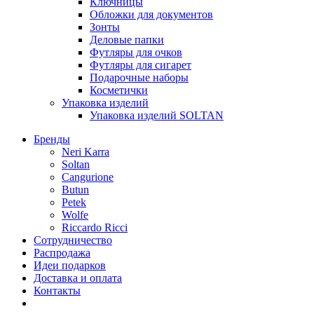
Ключницы
Обложки для документов
Зонты
Деловые папки
Футляры для очков
Футляры для сигарет
Подарочные наборы
Косметички
Упаковка изделий
Упаковка изделий SOLTAN
Бренды
Neri Karra
Soltan
Cangurione
Butun
Petek
Wolfe
Riccardo Ricci
Сотрудничество
Распродажа
Идеи подарков
Доставка и оплата
Контакты