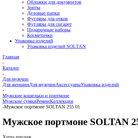
Обложки для документов
Зонты
Деловые папки
Футляры для очков
Футляры для сигарет
Подарочные наборы
Косметички
Упаковка изделий
Упаковка изделий SOLTAN
Главная
-
Каталог
-
Для мужчин
Для женщин
Для мужчин
Аксессуары
Упаковка изделий
-
Мужские кошельки и портмоне
Мужские сумки
Ремни
Коллекции
-
Мужское портмоне SOLTAN 255 01
Мужское портмоне SOLTAN 25
Хиты продаж