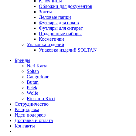
Ключницы
Обложки для документов
Зонты
Деловые папки
Футляры для очков
Футляры для сигарет
Подарочные наборы
Косметички
Упаковка изделий
Упаковка изделий SOLTAN
Бренды
Neri Karra
Soltan
Cangurione
Butun
Petek
Wolfe
Riccardo Ricci
Сотрудничество
Распродажа
Идеи подарков
Доставка и оплата
Контакты