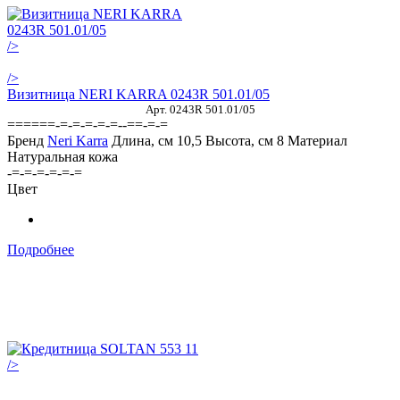
/>
/>
Визитница NERI KARRA 0243R 501.01/05
Арт. 0243R 501.01/05
======-=-=-=-=-=--==-=-=
Бренд
Neri Karra
Длина, см
10,5
Высота, см
8
Материал
Натуральная кожа
-=-=-=-=-=-=
Цвет
Подробнее
/>