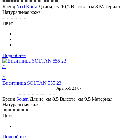
======-=-=-=-=-=--==-=-=
Бренд
Neri Karra
Длина, см
10,5
Высота, см
8
Материал
Натуральная кожа
-=-=-=-=-=-=
Цвет
Подробнее
/>
/>
Визитница SOLTAN 555 23
Арт. 555 23 07
======-=-=-=-=-=--==-=-=
Бренд
Soltan
Длина, см
8,5
Высота, см
9,5
Материал
Натуральная кожа
-=-=-=-=-=-=
Цвет
Подробнее