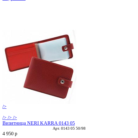
/>
/>
/>
/>
Визитница NERI KARRA 0143 05
Арт. 0143 05 50/98
4 950
p