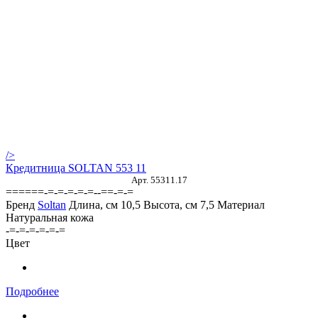
/>
Кредитница SOLTAN 553 11
Арт. 55311.17
======-=-=-=-=-=--==-=-=
Бренд
Soltan
Длина, см
10,5
Высота, см
7,5
Материал
Натуральная кожа
-=-=-=-=-=-=
Цвет
Подробнее