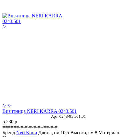
/>
/>
/>
Визитница NERI KARRA 0243.501
Арт. 0243-85 501.01
5 230
p
======-=-=-=-=-=--==-=-=
Бренд
Neri Karra
Длина, см
10,5
Высота, см
8
Материал