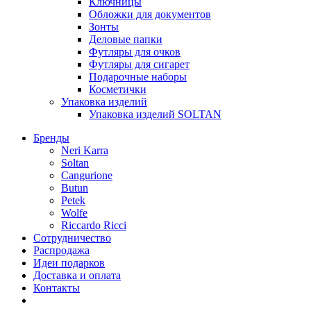
Ключницы
Обложки для документов
Зонты
Деловые папки
Футляры для очков
Футляры для сигарет
Подарочные наборы
Косметички
Упаковка изделий
Упаковка изделий SOLTAN
Бренды
Neri Karra
Soltan
Cangurione
Butun
Petek
Wolfe
Riccardo Ricci
Сотрудничество
Распродажа
Идеи подарков
Доставка и оплата
Контакты