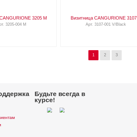
 CANGURIONE 3205 M
Визитница CANGURIONE 3107
рт. 3205-004 M
Арт. 3107-001 V/Black
1
2
3
оддержка
Будьте всегда в
курсе!
лиентам
м