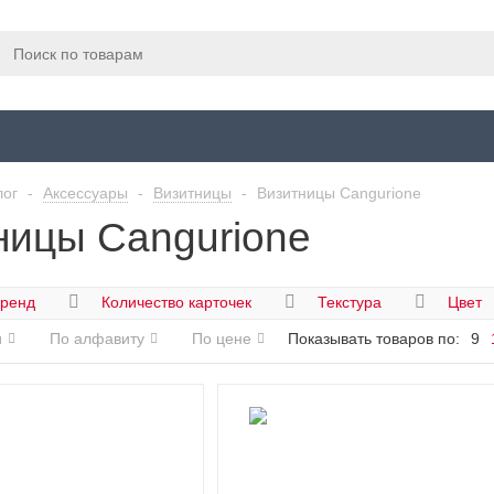
лог
-
Аксессуары
-
Визитницы
-
Визитницы Cangurione
ницы Cangurione
ренд
Количество карточек
Текстура
Цвет
и
По алфавиту
По цене
Показывать товаров по:
9