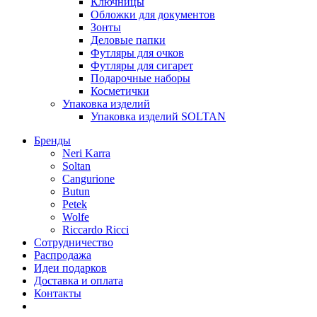
Ключницы
Обложки для документов
Зонты
Деловые папки
Футляры для очков
Футляры для сигарет
Подарочные наборы
Косметички
Упаковка изделий
Упаковка изделий SOLTAN
Бренды
Neri Karra
Soltan
Cangurione
Butun
Petek
Wolfe
Riccardo Ricci
Сотрудничество
Распродажа
Идеи подарков
Доставка и оплата
Контакты