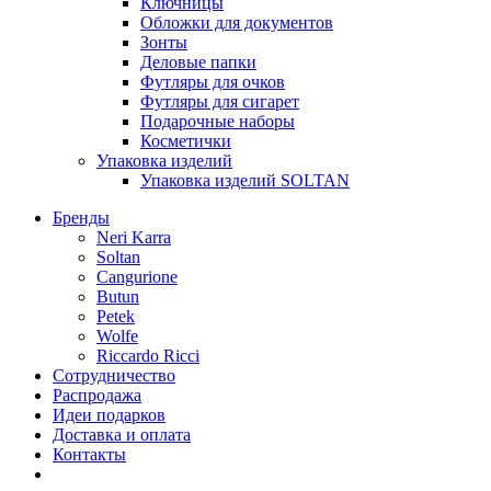
Ключницы
Обложки для документов
Зонты
Деловые папки
Футляры для очков
Футляры для сигарет
Подарочные наборы
Косметички
Упаковка изделий
Упаковка изделий SOLTAN
Бренды
Neri Karra
Soltan
Cangurione
Butun
Petek
Wolfe
Riccardo Ricci
Сотрудничество
Распродажа
Идеи подарков
Доставка и оплата
Контакты