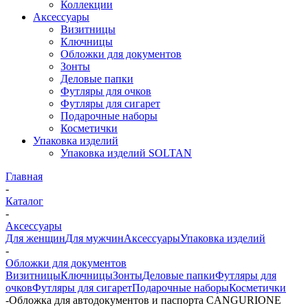
Коллекции
Аксессуары
Визитницы
Ключницы
Обложки для документов
Зонты
Деловые папки
Футляры для очков
Футляры для сигарет
Подарочные наборы
Косметички
Упаковка изделий
Упаковка изделий SOLTAN
Главная
-
Каталог
-
Аксессуары
Для женщин
Для мужчин
Аксессуары
Упаковка изделий
-
Обложки для документов
Визитницы
Ключницы
Зонты
Деловые папки
Футляры для
очков
Футляры для сигарет
Подарочные наборы
Косметички
-
Обложка для автодокументов и паспорта CANGURIONE