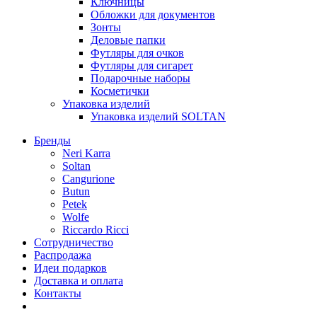
Ключницы
Обложки для документов
Зонты
Деловые папки
Футляры для очков
Футляры для сигарет
Подарочные наборы
Косметички
Упаковка изделий
Упаковка изделий SOLTAN
Бренды
Neri Karra
Soltan
Cangurione
Butun
Petek
Wolfe
Riccardo Ricci
Сотрудничество
Распродажа
Идеи подарков
Доставка и оплата
Контакты