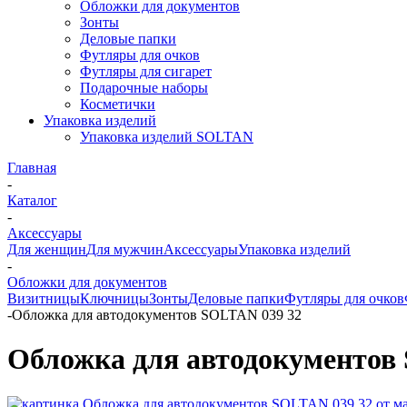
Обложки для документов
Зонты
Деловые папки
Футляры для очков
Футляры для сигарет
Подарочные наборы
Косметички
Упаковка изделий
Упаковка изделий SOLTAN
Главная
-
Каталог
-
Аксессуары
Для женщин
Для мужчин
Аксессуары
Упаковка изделий
-
Обложки для документов
Визитницы
Ключницы
Зонты
Деловые папки
Футляры для очков
-
Обложка для автодокументов SOLTAN 039 32
Обложка для автодокументов