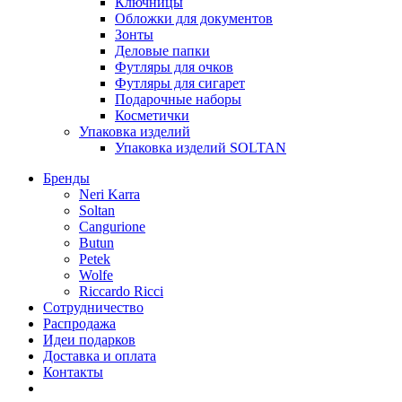
Ключницы
Обложки для документов
Зонты
Деловые папки
Футляры для очков
Футляры для сигарет
Подарочные наборы
Косметички
Упаковка изделий
Упаковка изделий SOLTAN
Бренды
Neri Karra
Soltan
Cangurione
Butun
Petek
Wolfe
Riccardo Ricci
Сотрудничество
Распродажа
Идеи подарков
Доставка и оплата
Контакты