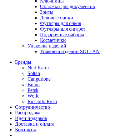
Ключницы
Обложки для документов
Зонты
Деловые папки
Футляры для очков
Футляры для сигарет
Подарочные наборы
Косметички
Упаковка изделий
Упаковка изделий SOLTAN
Бренды
Neri Karra
Soltan
Cangurione
Butun
Petek
Wolfe
Riccardo Ricci
Сотрудничество
Распродажа
Идеи подарков
Доставка и оплата
Контакты