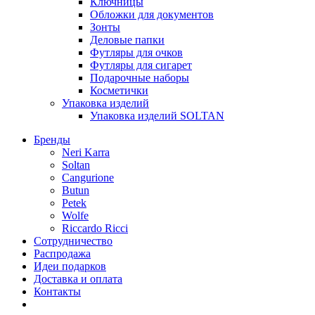
Ключницы
Обложки для документов
Зонты
Деловые папки
Футляры для очков
Футляры для сигарет
Подарочные наборы
Косметички
Упаковка изделий
Упаковка изделий SOLTAN
Бренды
Neri Karra
Soltan
Cangurione
Butun
Petek
Wolfe
Riccardo Ricci
Сотрудничество
Распродажа
Идеи подарков
Доставка и оплата
Контакты