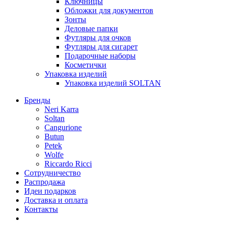
Ключницы
Обложки для документов
Зонты
Деловые папки
Футляры для очков
Футляры для сигарет
Подарочные наборы
Косметички
Упаковка изделий
Упаковка изделий SOLTAN
Бренды
Neri Karra
Soltan
Cangurione
Butun
Petek
Wolfe
Riccardo Ricci
Сотрудничество
Распродажа
Идеи подарков
Доставка и оплата
Контакты