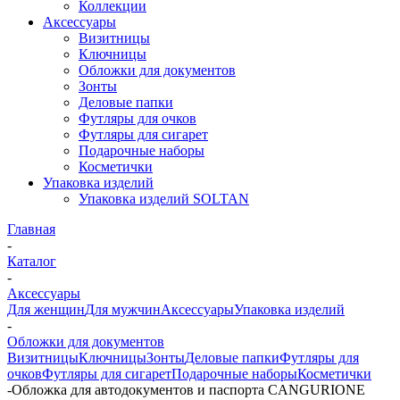
Коллекции
Аксессуары
Визитницы
Ключницы
Обложки для документов
Зонты
Деловые папки
Футляры для очков
Футляры для сигарет
Подарочные наборы
Косметички
Упаковка изделий
Упаковка изделий SOLTAN
Главная
-
Каталог
-
Аксессуары
Для женщин
Для мужчин
Аксессуары
Упаковка изделий
-
Обложки для документов
Визитницы
Ключницы
Зонты
Деловые папки
Футляры для
очков
Футляры для сигарет
Подарочные наборы
Косметички
-
Обложка для автодокументов и паспорта CANGURIONE