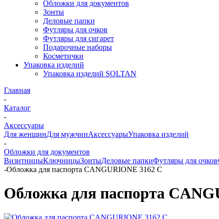
Обложки для документов
Зонты
Деловые папки
Футляры для очков
Футляры для сигарет
Подарочные наборы
Косметички
Упаковка изделий
Упаковка изделий SOLTAN
Главная
-
Каталог
-
Аксессуары
Для женщин
Для мужчин
Аксессуары
Упаковка изделий
-
Обложки для документов
Визитницы
Ключницы
Зонты
Деловые папки
Футляры для очков
-
Обложка для паспорта CANGURIONE 3162 С
Обложка для паспорта CANG