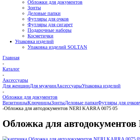
Обложки для документов
Зонты
Деловые папки
Футляры для очков
Футляры для сигарет
Подарочные наборы
Косметички
Упаковка изделий
Упаковка изделий SOLTAN
Главная
-
Каталог
-
Аксессуары
Для женщин
Для мужчин
Аксессуары
Упаковка изделий
-
Обложки для документов
Визитницы
Ключницы
Зонты
Деловые папки
Футляры для очков
-
Обложка для автодокументов NERI KARRA 0075 05
Обложка для автодокументов