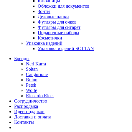
Ключницы
Обложки для документов
Зонты
Деловые папки
Футляры для очков
Футляры для сигарет
Подарочные наборы
Косметички
Упаковка изделий
Упаковка изделий SOLTAN
Бренды
Neri Karra
Soltan
Cangurione
Butun
Petek
Wolfe
Riccardo Ricci
Сотрудничество
Распродажа
Идеи подарков
Доставка и оплата
Контакты