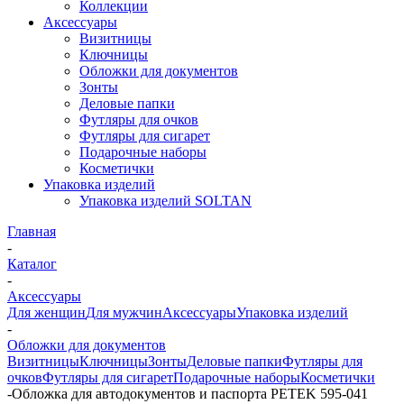
Коллекции
Аксессуары
Визитницы
Ключницы
Обложки для документов
Зонты
Деловые папки
Футляры для очков
Футляры для сигарет
Подарочные наборы
Косметички
Упаковка изделий
Упаковка изделий SOLTAN
Главная
-
Каталог
-
Аксессуары
Для женщин
Для мужчин
Аксессуары
Упаковка изделий
-
Обложки для документов
Визитницы
Ключницы
Зонты
Деловые папки
Футляры для
очков
Футляры для сигарет
Подарочные наборы
Косметички
-
Обложка для автодокументов и паспорта PETEK 595-041