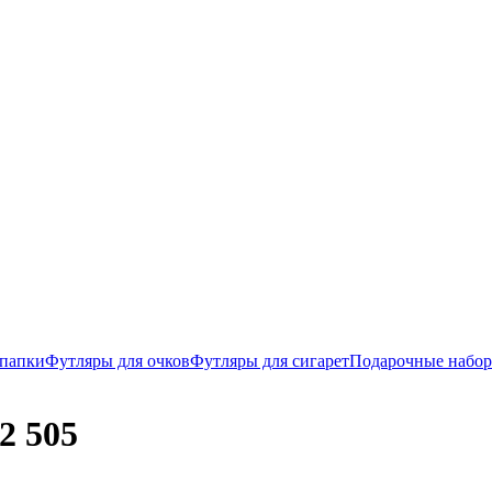
 папки
Футляры для очков
Футляры для сигарет
Подарочные набо
2 505