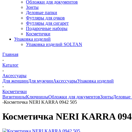
Обложки для документов
Зонты
Деловые папки
Футляры для очков
Футляры для сигарет
Подарочные наборы
Косметички
Упаковка изделий
Упаковка изделий SOLTAN
Главная
-
Каталог
-
Аксессуары
Для женщин
Для мужчин
Аксессуары
Упаковка изделий
-
Косметички
Визитницы
Ключницы
Обложки для документов
Зонты
Деловые
-
Косметичка NERI KARRA 0942 505
Косметичка NERI KARRA 094