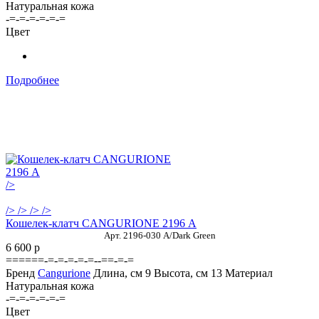
Натуральная кожа
-=-=-=-=-=-=
Цвет
Подробнее
/>
/>
/>
/>
/>
Кошелек-клатч CANGURIONE 2196 А
Арт. 2196-030 A/Dark Green
6 600
p
======-=-=-=-=-=--==-=-=
Бренд
Cangurione
Длина, см
9
Высота, см
13
Материал
Натуральная кожа
-=-=-=-=-=-=
Цвет