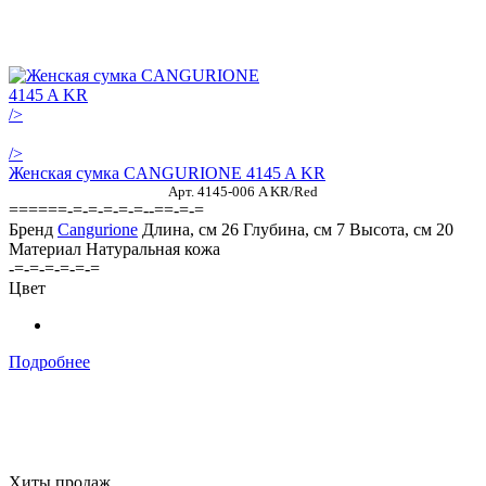
/>
/>
Женская сумка CANGURIONE 4145 A KR
Арт. 4145-006 A KR/Red
======-=-=-=-=-=--==-=-=
Бренд
Cangurione
Длина, см
26
Глубина, см
7
Высота, см
20
Материал
Натуральная кожа
-=-=-=-=-=-=
Цвет
Подробнее
Хиты продаж