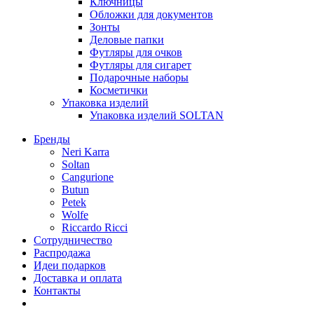
Ключницы
Обложки для документов
Зонты
Деловые папки
Футляры для очков
Футляры для сигарет
Подарочные наборы
Косметички
Упаковка изделий
Упаковка изделий SOLTAN
Бренды
Neri Karra
Soltan
Cangurione
Butun
Petek
Wolfe
Riccardo Ricci
Сотрудничество
Распродажа
Идеи подарков
Доставка и оплата
Контакты