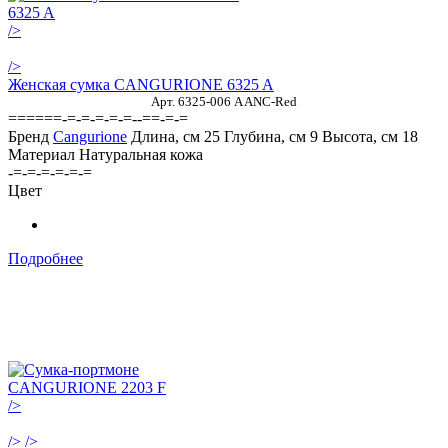
/>
/>
Женская сумка CANGURIONE 6325 A
Арт. 6325-006 A ANC-Red
======-=-=-=-=-=--==-=-=
Бренд
Cangurione
Длина, см
25
Глубина, см
9
Высота, см
18
Материал
Натуральная кожа
-=-=-=-=-=-=
Цвет
Подробнее
/>
/>
/>