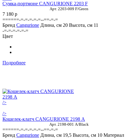
Сумка-портмоне CANGURIONE 2203 F
Арт. 2203-009 F/Green
7 180
p
======-=-=-=-=-=--==-=-=
Бренд
Cangurione
Длина, см
20
Высота, см
11
-=-=-=-=-=-=
Цвет
Подробнее
/>
/>
Кошелек-клатч CANGURIONE 2198 А
Арт. 2198-001 A/Black
======-=-=-=-=-=--==-=-=
Бренд
Cangurione
Длина, см
19,5
Высота, см
10
Материал