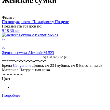
Женские сумки
Фильтр
По популярности
По алфавиту
По цене
Показывать товаров по:
9
18
36
все
/>
/>
Женская сумка Alexandr М-523
Арт. М-523/12 фи
======-=-=-=-=-=--==-=-=
Бренд
Cangurione
Длина, см
23
Глубина, см
9
Высота, см
23
Материал
Натуральная кожа
-=-=-=-=-=-=
Цвет
Подробнее