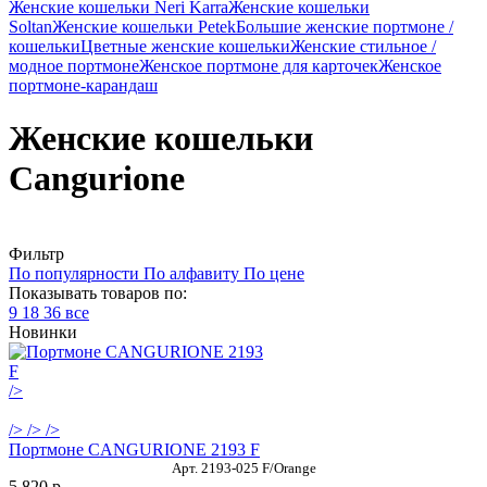
Женские кошельки Neri Karra
Женские кошельки
Soltan
Женские кошельки Petek
Большие женские портмоне /
кошельки
Цветные женские кошельки
Женские стильное /
модное портмоне
Женское портмоне для карточек
Женское
портмоне-карандаш
Женские кошельки
Cangurione
Фильтр
По популярности
По алфавиту
По цене
Показывать товаров по:
9
18
36
все
Новинки
/>
/>
/>
/>
Портмоне CANGURIONE 2193 F
Арт. 2193-025 F/Orange
5 820
p