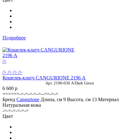
Подробнее
/>
/>
/>
/>
/>
Кошелек-клатч CANGURIONE 2196 А
Арт. 2196-030 A/Dark Green
6 600
p
======-=-=-=-=-=--==-=-=
Бренд
Cangurione
Длина, см
9
Высота, см
13
Материал
Натуральная кожа
-=-=-=-=-=-=
Цвет