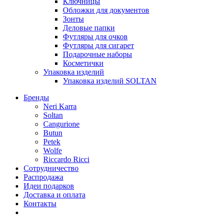
Ключницы
Обложки для документов
Зонты
Деловые папки
Футляры для очков
Футляры для сигарет
Подарочные наборы
Косметички
Упаковка изделий
Упаковка изделий SOLTAN
Бренды
Neri Karra
Soltan
Cangurione
Butun
Petek
Wolfe
Riccardo Ricci
Сотрудничество
Распродажа
Идеи подарков
Доставка и оплата
Контакты