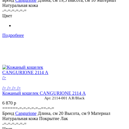
Бренд
Cangurione
Длина, см
19,5
Высота, см
10
Материал
Натуральная кожа
-=-=-=-=-=-=
Цвет
Подробнее
/>
/>
/>
/>
/>
Кожаный кошелек CANGURIONE 2114 А
Арт. 2114-001 A.R/Black
6 870
p
======-=-=-=-=-=--==-=-=
Бренд
Cangurione
Длина, см
20
Высота, см
9
Материал
Натуральная кожа
Покрытие
Лак
-=-=-=-=-=-=
Цвет