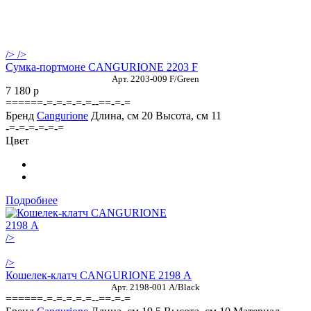
/>
/>
Сумка-портмоне CANGURIONE 2203 F
Арт. 2203-009 F/Green
7 180
p
======-=-=-=-=-=--==-=-=
Бренд
Cangurione
Длина, см
20
Высота, см
11
-=-=-=-=-=-=
Цвет
Подробнее
/>
/>
Кошелек-клатч CANGURIONE 2198 А
Арт. 2198-001 A/Black
======-=-=-=-=-=--==-=-=