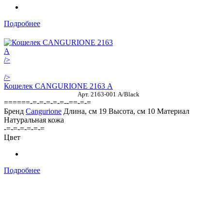
Подробнее
/>
/>
Кошелек CANGURIONE 2163 А
Арт. 2163-001 A/Black
======-=-=-=-=-=--==-=-=
Бренд
Cangurione
Длина, см
19
Высота, см
10
Материал
Натуральная кожа
-=-=-=-=-=-=
Цвет
Подробнее