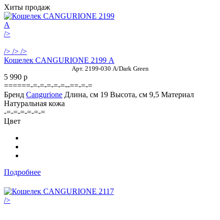
Хиты продаж
/>
/>
/>
/>
Кошелек CANGURIONE 2199 А
Арт. 2199-030 A/Dark Green
5 990
p
======-=-=-=-=-=--==-=-=
Бренд
Cangurione
Длина, см
19
Высота, см
9,5
Материал
Натуральная кожа
-=-=-=-=-=-=
Цвет
Подробнее
/>