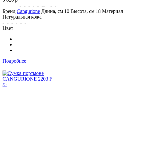
======-=-=-=-=-=--==-=-=
Бренд
Cangurione
Длина, см
10
Высота, см
18
Материал
Натуральная кожа
-=-=-=-=-=-=
Цвет
Подробнее
/>