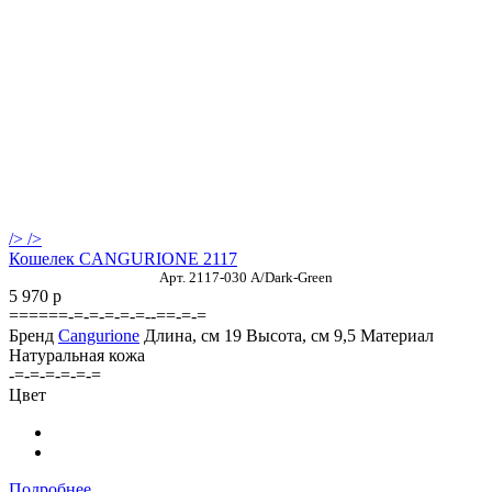
/>
/>
Кошелек CANGURIONE 2117
Арт. 2117-030 A/Dark-Green
5 970
p
======-=-=-=-=-=--==-=-=
Бренд
Cangurione
Длина, см
19
Высота, см
9,5
Материал
Натуральная кожа
-=-=-=-=-=-=
Цвет
Подробнее