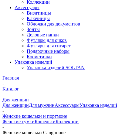
Коллекции
Аксессуары
Визитницы
Ключницы
Обложки для документов
Зонты
Деловые папки
Футляры для очков
Футляры для сигарет
Подарочные наборы
Косметички
Упаковка изделий
Упаковка изделий SOLTAN
Главная
-
Каталог
-
Для женщин
Для женщин
Для мужчин
Аксессуары
Упаковка изделий
-
Женские кошельки и портмоне
Женские сумки
Кошельки
Коллекции
-
Женские кошельки Cangurione